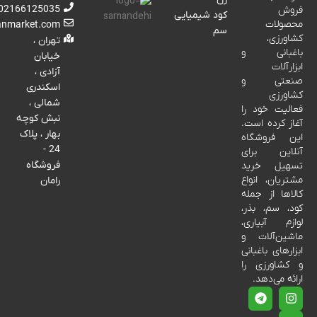
02166125035
فروش
کود شیمیایی
محصولات
anmarket.com
سم
کشاورزی،
تهران ،
باغبانی و
خیابان
ابزارآلات
آزادی ،
صنعتی و
اسکندری
کشاورزی
شمالی ،
فعالیت خود را
نبش کوچه
آغاز کرده است.
بهار ، پلاک
این فروشگاه
24 -
آنلاین برای
فروشگاه
تسهیل خرید
مشتریان، انواع
رامان
کالاها از جمله
کود، سم، بذر،
لوازم آبیاری،
ماشین‌آلات و
ابزارهای باغبانی
و کشاورزی را
ارائه می‌دهد.