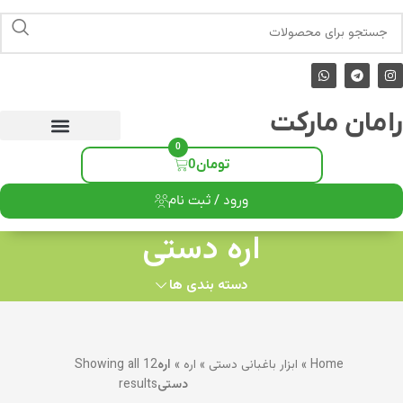
رامان مارکت
0
تومان
0
ورود / ثبت نام
اره دستی
دسته بندی ها
Home
»
ابزار باغبانی دستی
»
اره
»
اره
Showing all 12
دستی
results