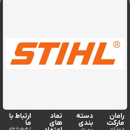
رامان
دسته
نماد
ارتباط با
مارکت
بندی
های
ما
از طریق راه های
فروشگاه
سم پاش