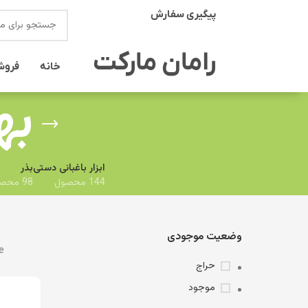
پیگیری سفارش
انتخاب دسته بندی
رامان مارکت
خانه
فروش
به
ابزار باغبانی دستی
بذر
144 محصول
98 محصول
وضعیت موجودی
e
حراج
موجود