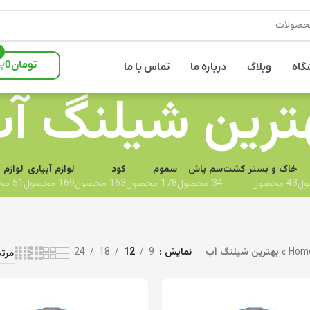
تومان
0
گاه
وبلاگ
درباره ما
تماس با ما
ترین شیلنگ آ
خاک و بستر کشت
سم پاش
سموم
کود
لوازم آبیاری
لوازم 
43 محصول
34 محصول
178 محصول
163 محصول
169 محصول
51 محصول
Hom
»
بهترین شیلنگ آب
نمایش
9
12
18
24