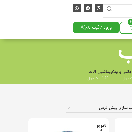
0
ورود / ثبت نام
ب
جانبی و یدکی
ماشین آلات
141 محصول
ناموجو
د