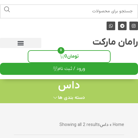
رامان مارکت
0
تومان
0
ورود / ثبت نام
داس
دسته بندی ها
Home
»
داس
Showing all 2 results