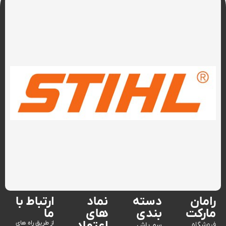
رامان
دسته
نماد
ارتباط با
مارکت
بندی
های
ما
از طریق راه های
فروشگاه
سم پاش