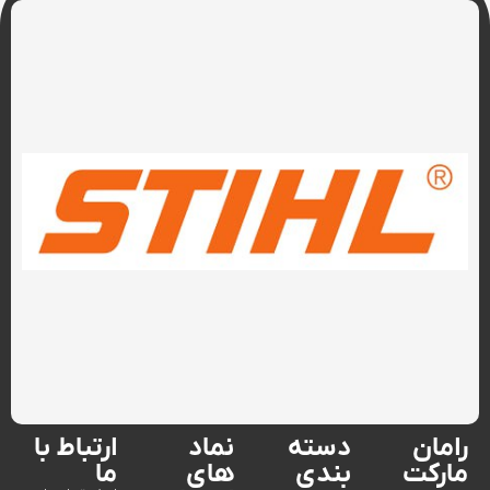
رامان
دسته
نماد
ارتباط با
مارکت
بندی
های
ما