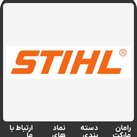
رامان
دسته
نماد
ارتباط با
مارکت
بندی
های
ما