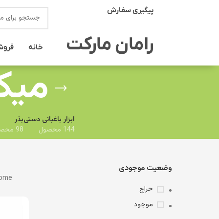
پیگیری سفارش
انتخاب دسته بندی
رامان مارکت
خانه
فروش
میکر
ابزار باغبانی دستی
بذر
144 محصول
98 محصول
وضعیت موجودی
ome
حراج
موجود