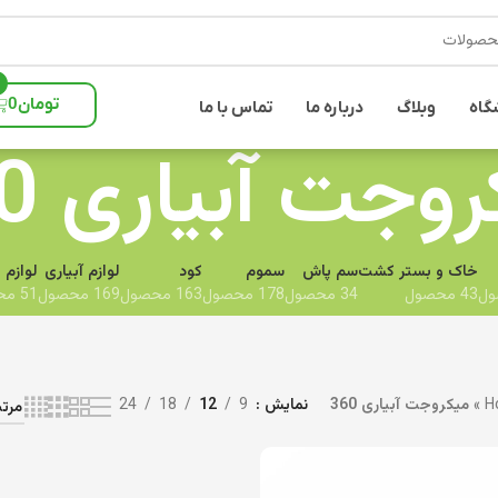
تومان
0
گاه
وبلاگ
درباره ما
تماس با ما
وجت آبیاری 360
خاک و بستر کشت
سم پاش
سموم
کود
لوازم آبیاری
لوازم 
43 محصول
34 محصول
178 محصول
163 محصول
169 محصول
51 محصول
H
»
میکروجت آبیاری 360
نمایش
9
12
18
24