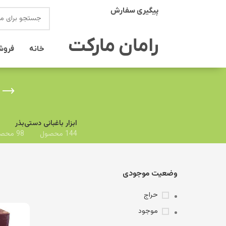
پیگیری سفارش
انتخاب دسته بندی
رامان مارکت
خانه
فروش
ابزار باغبانی دستی
بذر
144 محصول
98 محصول
وضعیت موجودی
حراج
موجود