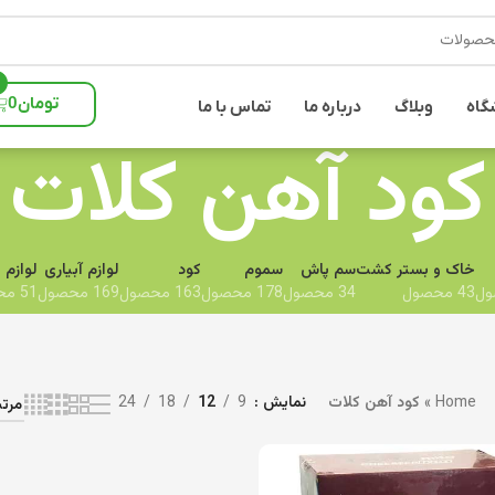
تومان
0
گاه
وبلاگ
درباره ما
تماس با ما
کود آهن کلات
خاک و بستر کشت
سم پاش
سموم
کود
لوازم آبیاری
لوازم 
43 محصول
34 محصول
178 محصول
163 محصول
169 محصول
51 محصول
Home
»
کود آهن کلات
نمایش
9
12
18
24