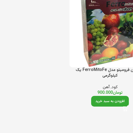
کود آهن فرومیتو مدل FerroMitoFe یک
کیلوگرمی
کود
,
آهن
تومان
900.000
افزودن به سبد خرید