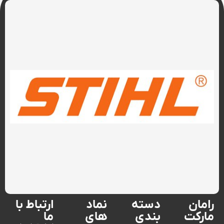
رامان
دسته
نماد
ارتباط با
مارکت
بندی
های
ما