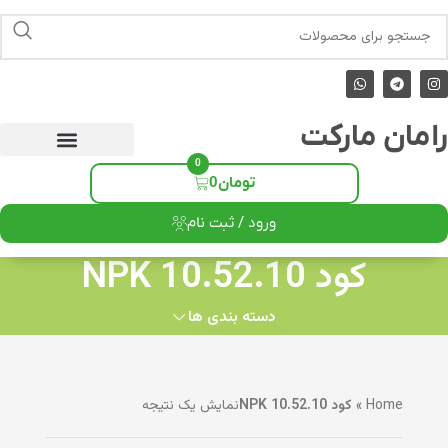
رامان مارکت
0
تومان
0
ورود / ثبت نام
کود NPK 10.52.10
دسته بندی ها
Home
»
کود NPK 10.52.10
نمایش یک نتیجه