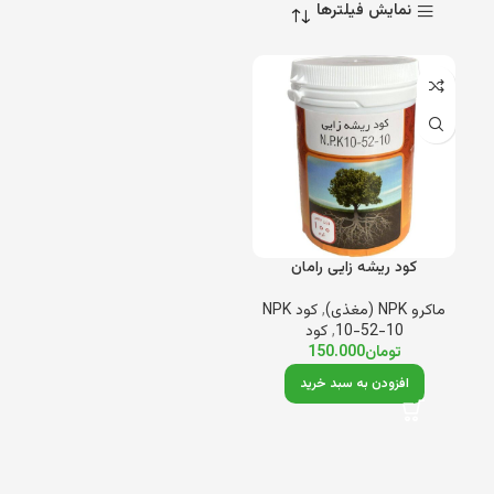
نمایش فیلترها
کود ریشه زایی رامان
ماکرو NPK (مغذی)
,
کود NPK
10-52-10
,
کود
تومان
150.000
افزودن به سبد خرید