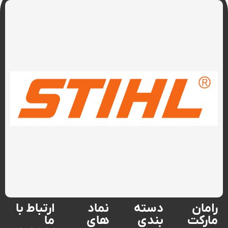
رامان
دسته
نماد
ارتباط با
مارکت
بندی
های
ما