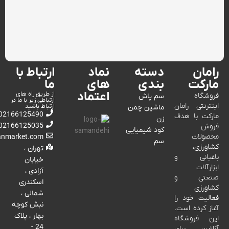
رامان
دسته
نماد
ارتباط با
مارکت
بندی
های
ما
اعتماد
از طریق راه های
فروشگاه
سم پاش
ارتباطی زیر با ما در
اینترنتی رامان
ارتباط باشید
ماشین چمن
02166125490
مارکت با هدف
زن
02166125035
فروش
کود شیمیایی
محصولات
anmarket.com
سم
کشاورزی،
تهران ،
باغبانی و
خیابان
ابزارآلات
آزادی ،
صنعتی و
اسکندری
کشاورزی
شمالی ،
فعالیت خود را
نبش کوچه
آغاز کرده است.
بهار ، پلاک
این فروشگاه
24 -
آنلاین برای