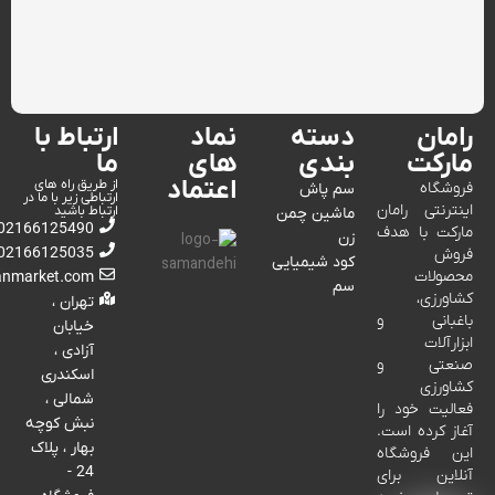
رامان
دسته
نماد
ارتباط با
مارکت
بندی
های
ما
اعتماد
از طریق راه های
فروشگاه
سم پاش
ارتباطی زیر با ما در
اینترنتی رامان
ارتباط باشید
ماشین چمن
02166125490
مارکت با هدف
زن
02166125035
فروش
کود شیمیایی
محصولات
anmarket.com
سم
کشاورزی،
تهران ،
باغبانی و
خیابان
ابزارآلات
آزادی ،
صنعتی و
اسکندری
کشاورزی
شمالی ،
فعالیت خود را
نبش کوچه
آغاز کرده است.
بهار ، پلاک
این فروشگاه
24 -
آنلاین برای