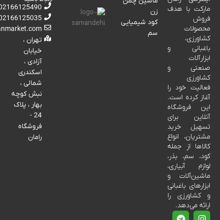
ماشین چمن
02166125490
مارکت با هدف
زن
02166125035
فروش
کود شیمیایی
محصولات
anmarket.com
سم
کشاورزی،
تهران ،
باغبانی و
خیابان
ابزارآلات
آزادی ،
صنعتی و
اسکندری
کشاورزی
شمالی ،
فعالیت خود را
نبش کوچه
آغاز کرده است.
بهار ، پلاک
این فروشگاه
24 -
آنلاین برای
فروشگاه
تسهیل خرید
مشتریان، انواع
رامان
کالاها از جمله
کود، سم، بذر،
لوازم آبیاری،
ماشین‌آلات و
ابزارهای باغبانی
و کشاورزی را
ارائه می‌دهد.