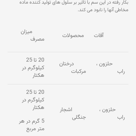
بکار رفته در این سم با تاثیر بر سلول های تولید کننده ماده
مخاطی آنها را نابود می کند.
میزان
آفات
محصولات
مصرف
20 تا 25
حلزون ،
درختان
کیلوگرم در
راب
مرکبات
هکتار
20 تا 25
کیلوگرم در
هکتار
حلزون ،
اشجار
راب
جنگلی
5 گرم در هر
متر مربع