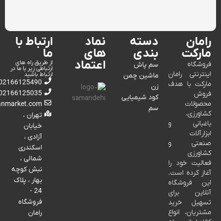
رامان
دسته
نماد
ارتباط با
مارکت
بندی
های
ما
اعتماد
از طریق راه های
فروشگاه
سم پاش
ارتباطی زیر با ما در
اینترنتی رامان
ارتباط باشید
ماشین چمن
02166125490
مارکت با هدف
زن
02166125035
فروش
کود شیمیایی
محصولات
anmarket.com
سم
کشاورزی،
تهران ،
باغبانی و
خیابان
ابزارآلات
آزادی ،
صنعتی و
اسکندری
کشاورزی
شمالی ،
فعالیت خود را
نبش کوچه
آغاز کرده است.
بهار ، پلاک
این فروشگاه
24 -
آنلاین برای
فروشگاه
تسهیل خرید
مشتریان، انواع
رامان