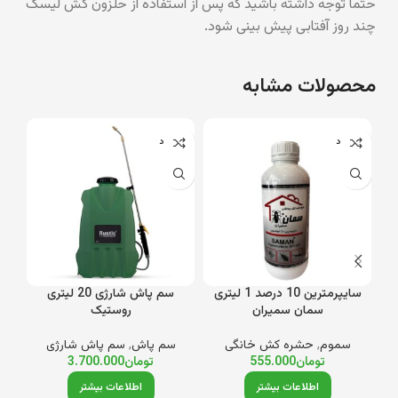
حتما توجه داشته باشید که پس از استفاده از حلزون کش لیسک
چند روز آفتابی پیش بینی شود.
محصولات مشابه
ناموجود
ناموجود
نام
سایپرمترین 10 درصد 1 لیتری
سم پاش شارژی 20 لیتری
سمان سمیران
روستیک
سموم
,
حشره کش خانگی
سم پاش
,
سم پاش شارژی
تومان
555.000
تومان
3.700.000
اطلاعات بیشتر
اطلاعات بیشتر