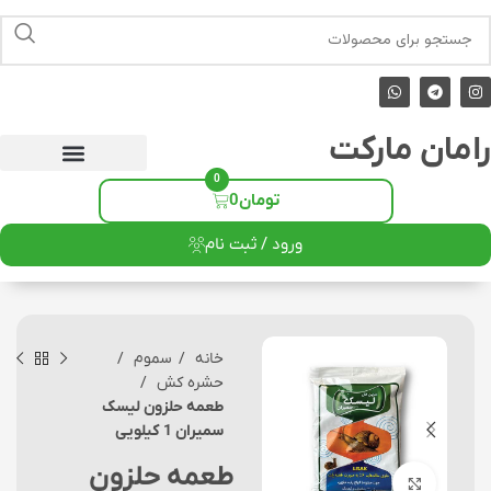
رامان مارکت
0
تومان
0
ورود / ثبت نام
خانه
سموم
حشره کش
طعمه حلزون لیسک
سمیران 1 کیلویی
طعمه حلزون
برای بزرگنمایی کلیک کنید