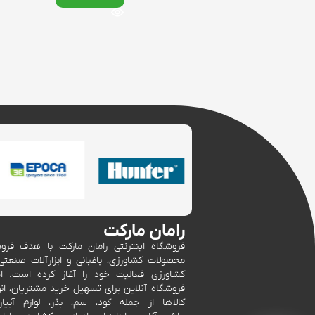
رامان مارکت
فروشگاه اینترنتی رامان مارکت با هدف فر
محصولات کشاورزی، باغبانی و ابزارآلات صنعتی
کشاورزی فعالیت خود را آغاز کرده است. ا
فروشگاه آنلاین برای تسهیل خرید مشتریان، انو
کالاها از جمله کود، سم، بذر، لوازم آبیار