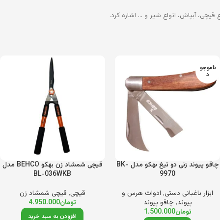
قیچی، آبپاش، انواع شیر و … اشاره کرد.
ناموجو
د
چاقو پیوند زنی دو تیغ بهکو مدل BK-
قیچی شمشاد زن بهکو BEHCO مدل
BL-036WKB
9970
ابزار باغبانی دستی
,
ادوات هرس و
قیچی
,
قیچی شمشاد زن
پیوند
,
چاقو پیوند
تومان
4.950.000
تومان
1.500.000
افزودن به سبد خرید