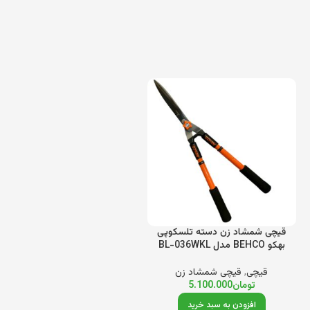
قیچی شمشاد زن دسته تلسکوپی
بهکو BEHCO مدل BL-036WKL
قیچی
,
قیچی شمشاد زن
تومان
5.100.000
افزودن به سبد خرید