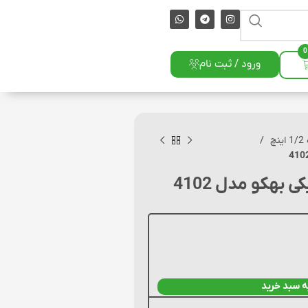
0
ورود / ثبت نام
نچ
بهکو مدل 4102
ه سبد خرید