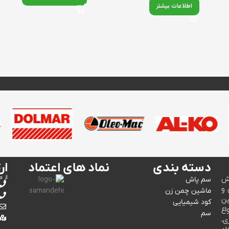
اطلاعات بیشتر
دسته بندی
نماد های اعتماد
ار
از ط
وش
سم پاش
 و
ماشین چمن زن
ین
کود شیمیایی
اع
سم
ی،