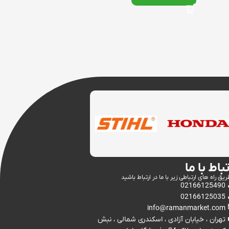
تباط با ما
ریق راه های ارتباطی زیر با ما در ارتباط باشید
02166125490
02166125035
info@ramanmarket.com
تهران ، خیابان آزادی ، اسکندری شمالی ، نبش