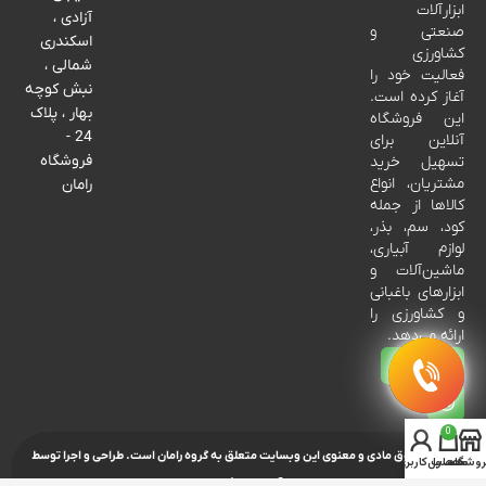
ابزارآلات
آزادی ،
صنعتی و
اسکندری
کشاورزی
شمالی ،
فعالیت خود را
نبش کوچه
آغاز کرده است.
بهار ، پلاک
این فروشگاه
24 -
آنلاین برای
فروشگاه
تسهیل خرید
مشتریان، انواع
رامان
کالاها از جمله
کود، سم، بذر،
لوازم آبیاری،
ماشین‌آلات و
ابزارهای باغبانی
و کشاورزی را
ارائه می‌دهد.
0
تمامی حقوق مادی و معنوی این وبسایت متعلق به گروه رامان است.
طراحی و اجرا توسط
روشگاه
محصول
حساب کاربری من
آروین جمشیدی