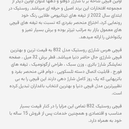
اولین قیچی شاخه بر با شارژر دوقلو و دهها عنوان اولین دیگر از
مجموعه افتخارات این برند اصیل و حرفه ای میباشد. روستیک در
ابتدای سال 2022 از تیغه های تیتانیومی طلایی رنگ خود
رونمایی کرد، اختراع منحصر بفردی که نسبت به تیغه های قیچی
های معمول بازار به مراتب تیزتر بوده و برش بسیار تمیز و
یکنواختی را ارائه میدهد.
قیچی هرس شارژی روستیک مدل 832 به قیمت ترین و بهترین
قیچی شارژی حال حاضر دنیا میباشد. قطر برش 32 میل ، صفحه
نمایشگر شارژ باتری ، وزن سبک ، طراحی ارگونومیک ، تیغه های
فورج ، قابلیت اتصال دسته تلسکوپی ، دوام فنی منحصر بفرد و
باتریهایی که یک روز کامل شارژ دهی دارند این قیچی را به بی
نظییرترین مدل قیچی دنیا و بهترین انتخاب باغداران تبدیل کرده
است.
قیچی روستیک 832 تمامی این مزایا را در کنار قیمت بسیار
مناسب و اقتصادی و همچنین خدمات پس از فروش 15 ساله با
خود به همراه دارد.