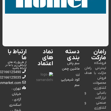
رامان
دسته
نماد
ارتباط با
مارکت
بندی
های
ما
اعتماد
از طریق راه های
فروشگاه
سم پاش
ارتباطی زیر با ما در
اینترنتی رامان
ارتباط باشید
ماشین چمن
02166125490
مارکت با هدف
زن
02166125035
فروش
کود شیمیایی
محصولات
anmarket.com
سم
کشاورزی،
تهران ،
باغبانی و
خیابان
ابزارآلات
آزادی ،
صنعتی و
اسکندری
کشاورزی
شمالی ،