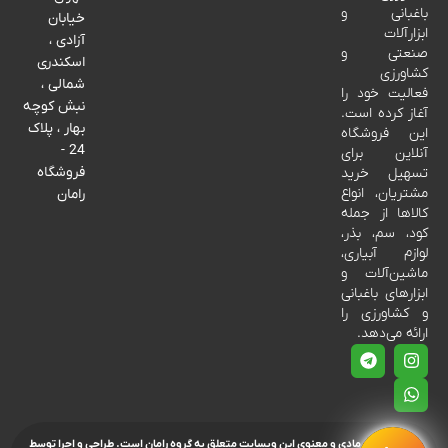
باغبانی و
خیابان
ابزارآلات
آزادی ،
صنعتی و
اسکندری
کشاورزی
شمالی ،
فعالیت خود را
نبش کوچه
آغاز کرده است.
بهار ، پلاک
این فروشگاه
24 -
آنلاین برای
فروشگاه
تسهیل خرید
مشتریان، انواع
رامان
کالاها از جمله
کود، سم، بذر،
لوازم آبیاری،
ماشین‌آلات و
ابزارهای باغبانی
و کشاورزی را
ارائه می‌دهد.
تمامی حقوق مادی و معنوی این وبسایت متعلق به گروه رامان است.
طراحی و اجرا توسط