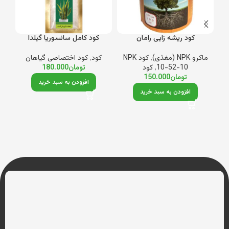
کود ریشه زایی رامان
کود کامل سانسوریا گیلدا
ماکرو NPK (مغذی)
,
کود NPK
کود
,
کود اختصاصی گیاهان
10-52-10
,
کود
تومان
180.000
می
تومان
150.000
افزودن به سبد خرید
افزودن به سبد خرید