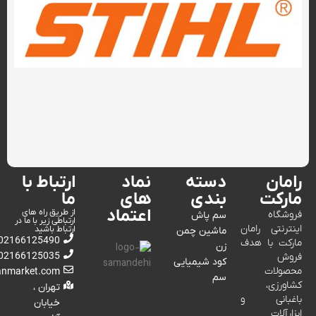
رامان
دسته
نماد
ارتباط با
مارکت
بندی
های
ما
اعتماد
از طریق راه های
فروشگاه
سم پاش
ارتباطی زیر با ما در
اینترنتی رامان
ارتباط باشید
ماشین چمن
02166125490
مارکت با هدف
زن
02166125035
فروش
کود شیمیایی
محصولات
anmarket.com
سم
کشاورزی،
تهران ،
باغبانی و
خیابان
ابزارآلات