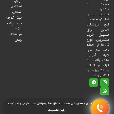
آزادی ،
صنعتی و
اسکندری
کشاورزی
شمالی ،
فعالیت خود را
نبش کوچه
آغاز کرده است.
بهار ، پلاک
این فروشگاه
24 -
آنلاین برای
فروشگاه
تسهیل خرید
مشتریان، انواع
رامان
کالاها از جمله
کود، سم، بذر،
لوازم آبیاری،
ماشین‌آلات و
ابزارهای باغبانی
و کشاورزی را
ارائه می‌دهد.
تمامی حقوق مادی و معنوی این وبسایت متعلق به گروه رامان است.
طراحی و اجرا توسط
آروین جمشیدی