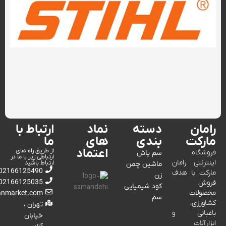
رامان
دسته
نماد
ارتباط با
مارکت
بندی
های
ما
اعتماد
از طریق راه های
فروشگاه
سم پاش
ارتباطی زیر با ما در
اینترنتی رامان
ارتباط باشید
ماشین چمن
02166125490
مارکت با هدف
زن
02166125035
فروش
کود شیمیایی
محصولات
anmarket.com
سم
کشاورزی،
تهران ،
باغبانی و
خیابان
ابزارآلات