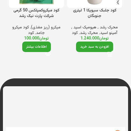
کود جلبک سیویکا 1 لیتری
کود میکروکمپلکس 50 گرمی
کود
جنوبگان
شرکت پارت نیک رشد
محرک رشد , هیومیک اسید ,
میکرو (ریز مغذی)
,
کود میکرو
کود
آمینو اسید
,
محرک رشد
,
کود
جامد
,
کود
تومان
1.240.000
تومان
100.000
افزودن به سبد خرید
اطلاعات بیشتر