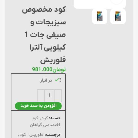
کود مخصوص
سبزیجات و
صیفی جات 1
کیلویی آلترا
فلوریش
تومان
981.000
3 در انبار
افزودن به سبد خرید
دسته:
کود
,
کود
اختصاصی گیاهان
برچسب:
فلوریش
,
کود
,